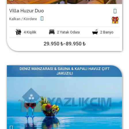
Villa Huzur Duo
Kalkan / Kördere
1
4
Kişilik
2
Yatak Odası
2
Banyo
29.950 ₺
-
89.950 ₺
DENIZ MANZARASI & SAUNA & KAPALI HAVUZ ÇIFT
JAKUZILI