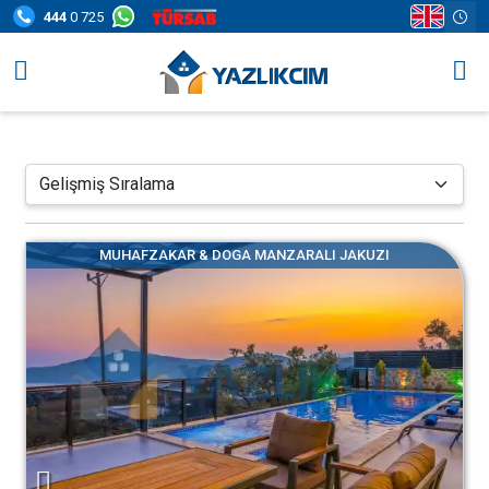
444
0 725
Villa Seçenekleri
Bölgeler
Fırsatlar
MUHAFZAKAR & DOGA MANZARALI JAKUZI
Bilgi Sayfaları
Blog
İletişim