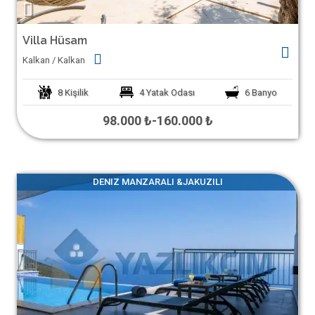
Villa Hüsam
Kalkan / Kalkan
8
Kişilik
4
Yatak Odası
6
Banyo
98.000 ₺
-
160.000 ₺
DENIZ MANZARALI &JAKUZILI