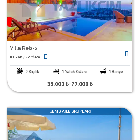
Villa Reis-2
Kalkan / Kördere
2
Kişilik
1
Yatak Odası
1
Banyo
35.000 ₺
-
77.000 ₺
GENIS AILE GRUPLARI