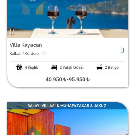
Villa Kayacan
Kalkan / Kördere
4
Kişilik
2
Yatak Odası
2
Banyo
40.950 ₺
-
95.950 ₺
BALAYI VILLASI & MUHAFAZAKAR & JAKUZI