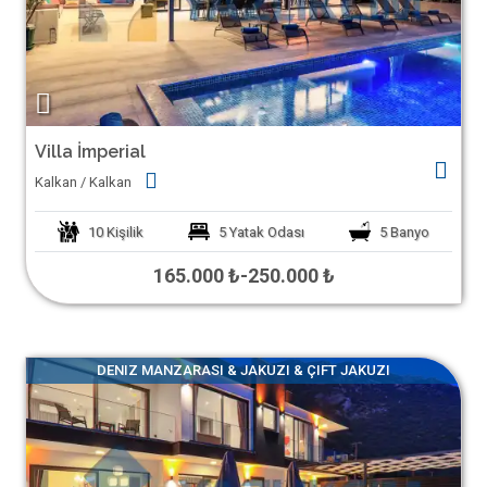
Villa İmperial
Kalkan / Kalkan
10
Kişilik
5
Yatak Odası
5
Banyo
165.000 ₺
-
250.000 ₺
DENIZ MANZARASI & JAKUZI & ÇIFT JAKUZI