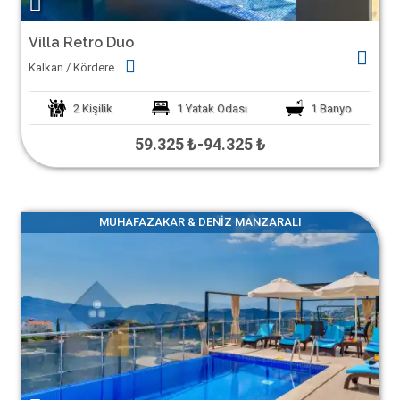
Villa Retro Duo
Kalkan / Kördere
2
Kişilik
1
Yatak Odası
1
Banyo
59.325 ₺
-
94.325 ₺
MUHAFAZAKAR & DENIZ MANZARALI