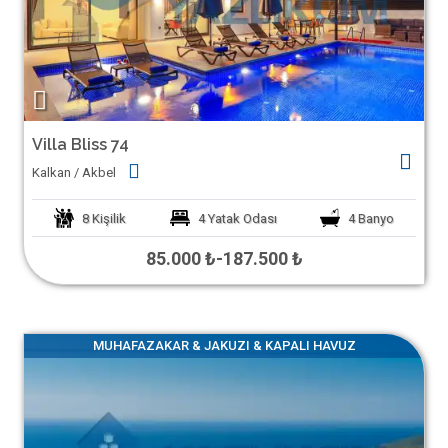
Villa Bliss 74
Kalkan / Akbel
8
Kişilik
4
Yatak Odası
4
Banyo
85.000 ₺
-
187.500 ₺
MUHAFAZAKAR & JAKUZI & KAPALI HAVUZ