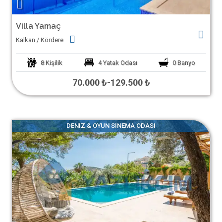
Villa Yamaç
Kalkan / Kördere
8
Kişilik
4
Yatak Odası
0
Banyo
70.000 ₺
-
129.500 ₺
DENIZ & OYUN SINEMA ODASI