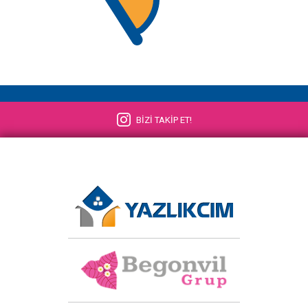
BİZİ TAKİP ET!