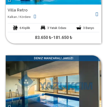
Villa Retro
Kalkan / Kördere
6
Kişilik
3
Yatak Odası
3
Banyo
83.650 ₺
-
181.650 ₺
DENIZ MANZARALI JAKUZI