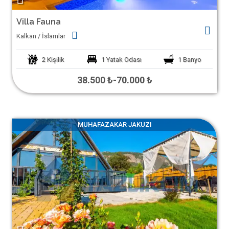
Villa Fauna
Kalkan / İslamlar
2
Kişilik
1
Yatak Odası
1
Banyo
38.500 ₺
-
70.000 ₺
MUHAFAZAKAR JAKUZI