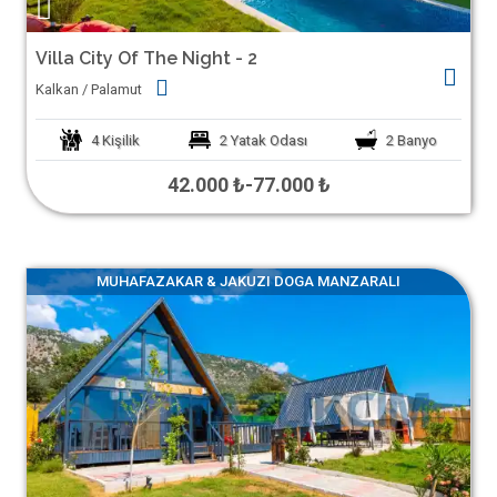
Villa City Of The Night - 2
Kalkan / Palamut
4
Kişilik
2
Yatak Odası
2
Banyo
42.000 ₺
-
77.000 ₺
MUHAFAZAKAR & JAKUZI DOGA MANZARALI