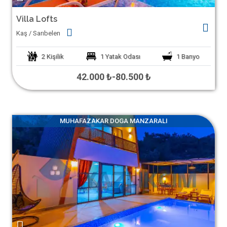
Villa Lofts
Kaş / Sarıbelen
2
Kişilik
1
Yatak Odası
1
Banyo
42.000 ₺
-
80.500 ₺
MUHAFAZAKAR DOGA MANZARALI