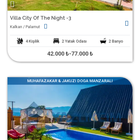
Villa City Of The Night -3
Kalkan / Palamut
4
Kişilik
2
Yatak Odası
2
Banyo
42.000 ₺
-
77.000 ₺
MUHAFAZAKAR & JAKUZI DOGA MANZARALI