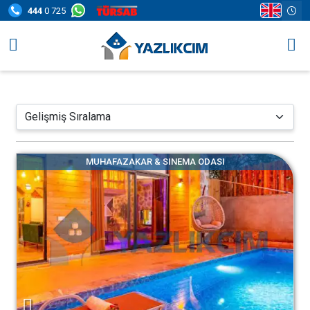
444
0 725
Villa Seçenekleri
Bölgeler
Fırsatlar
MUHAFAZAKAR & SINEMA ODASI
Bilgi Sayfaları
Blog
İletişim