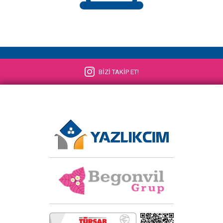
BİZİ TAKİP ET!