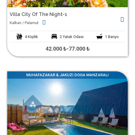
Villa City Of The Night-1
Kalkan / Palamut
4
Kişilik
2
Yatak Odası
1
Banyo
42.000 ₺
-
77.000 ₺
MUHAFAZAKAR & JAKUZI DOGA MANZARALI