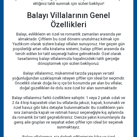
ettiğiniz tatili sunmak için sizleri bekliyor!
Balayı Villalarının Genel
Özellikleri
Balayı, evliliklerin en özel ve romantik zamanları arasında yer
almaktadır. Çiftlerin bu özel dönemi unutulmaz kılmak için
Yazlıkcım olarak sizlere balayı villaları sunuyoruz. Her geçen gün
popülerliği artan villa kiralama sistemi, balayı çiftleri arasında da
tercih edilen bir tatil seçeneği haline gelmektedir. Özel olarak
tasarlanmış balayı villalarımızla hayalinizdeki tatili gerçeğe
dönüştürmek için sizleri bekliyoruz.
Balayı villalarımız, mükemmel tarzda yaşayan ve tatil
yoğunluğundan uzaklaşmak isteyen çiftler için ideal bir seçimdir.
Öncelikli olarak doğa ile iç içe bir konumda yer alan bu villalar,
doğal güzellikleri ile dolu size özel bir alan sunmaktadır.
Balayı villalarımız farklı özelliklere sahiptir. 1 veya 2 yatak odalı ve
2 ila 4 kişi kapasiteli olan bu villalarda jakuzi, kapalı, korunaklı ve
özel havuz gibi lüks detaylar bulunmaktadır. Bu özelliklerin yanı
sıra zamanda kapalı ve ısıtmalı havuz seçeneğiyle kış aylarında
da romantik bir tatil geçirebilirsiniz. Denize yakın konumlarıyla da
geniş aile grupları ve seyahat eden çiftler için ideal bir seçenek
sunmaktayız.
Balayı villalarımız, siz değerli çiftlerimizin lüks ve özel