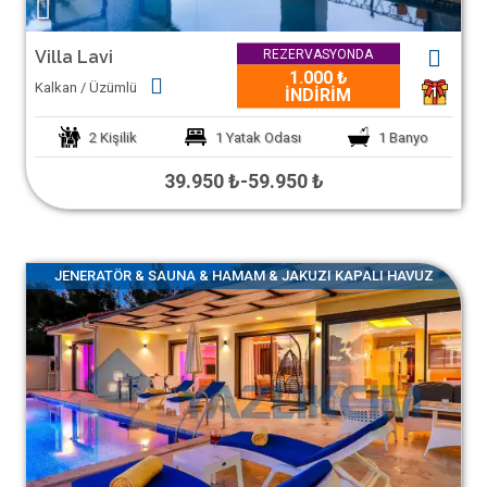
REZERVASYONDA
Villa Lavi
1.000 ₺
Kalkan / Üzümlü
1
İNDİRİM
2
Kişilik
1
Yatak Odası
1
Banyo
39.950 ₺
-
59.950 ₺
JENERATÖR & SAUNA & HAMAM & JAKUZI KAPALI HAVUZ