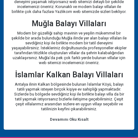
deneyimi yaşamak istiyorsanız web sitemizi detaylı bir şekilde
incelemenizi öneririz. Korunaklı ve modern balayı villaları ile
birlikte çok daha fazlası Yazlıkcım web sitemizde sizleri bekliyor.
Muğla Balayı Villaları
Modern bir güzelliği sahip mavinin ve yeşilin mükemmel bir
şekilde bir arada bulunduğu Muğla ilinde yer alan balayı villaları ile
sevdiğiniz kişi ile birlikte modern bir tatil deneyimi
yaşayabilirsiniz. İstekleriniz doğrultusunda profesyoneller ekipler
tarafından titizlikle oluşturulan villalar da şehrin kalabalığından
uzaklaşırsınız. Muğla’da pek çok farklı yerde bulunan villalar için
web sitemizi incelemenizi öneririz.
İslamlar Kalkan Balayı Villaları
Antalya ilinin Kalkan bölgesinde bulunan İslamlar Köyü, balayı
tatili yapmak isteyen birçok kişiye ev sahipliği yapmaktadır.
Sizlerde bu bölgede sevdiğiniz kişi ile birlikte balayı villa da bir
tatil yapmak istiyorsanız bizlerle iletişime geçebilirsiniz. Çeşit
çeşit villalarımız arasından sizlere en uygun villayı seçebilir ve
tatilinizin keyfini çıkarabilirsiniz.
Devamını Oku
Kısalt