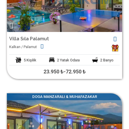
Villa Sıla Palamut
Kalkan / Palamut
1
5
Kişilik
2
Yatak Odası
2
Banyo
23.950 ₺
-
72.950 ₺
DOGA MANZARALI & MUHAFAZAKAR