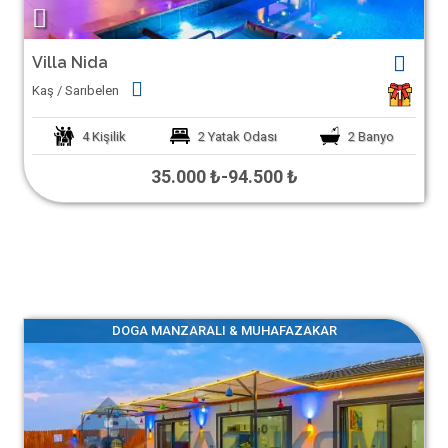
Villa Nida
Kaş / Sarıbelen
1
4
Kişilik
2
Yatak Odası
2
Banyo
35.000 ₺
-
94.500 ₺
DOGA MANZARALI & MUHAFAZAKAR