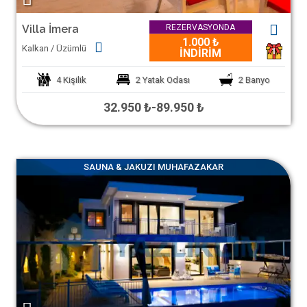
REZERVASYONDA
Villa İmera
1.000 ₺
Kalkan / Üzümlü
1
İNDİRİM
4
Kişilik
2
Yatak Odası
2
Banyo
32.950 ₺
-
89.950 ₺
SAUNA & JAKUZI MUHAFAZAKAR