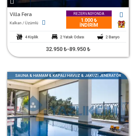
REZERVASYONDA
Villa Fera
1.000 ₺
Kalkan / Üzümlü
2
İNDİRİM
4
Kişilik
2
Yatak Odası
2
Banyo
32.950 ₺
-
89.950 ₺
SAUNA & HAMAM & KAPALI HAVUZ & JAKUZI JENERATÖR