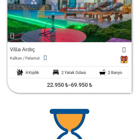
Villa Ardıç
Kalkan / Palamut
1
4
Kişilik
2
Yatak Odası
2
Banyo
22.950 ₺
-
69.950 ₺