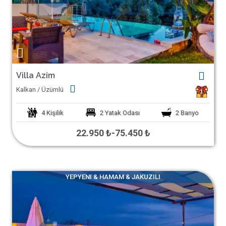
Villa Azim
Kalkan / Üzümlü
1
4
Kişilik
2
Yatak Odası
2
Banyo
22.950 ₺
-
75.450 ₺
YEPYENI & HAMAM & JAKUZILI