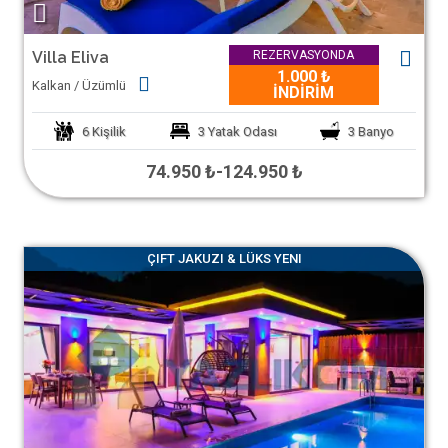
Villa Eliva
REZERVASYONDA
1.000 ₺
Kalkan / Üzümlü
İNDİRİM
6
Kişilik
3
Yatak Odası
3
Banyo
74.950 ₺
-
124.950 ₺
ÇIFT JAKUZI & LÜKS YENI