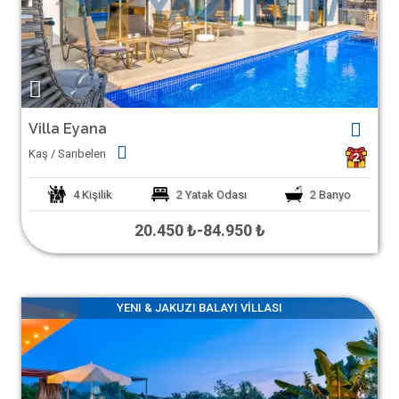
Villa Eyana
Kaş / Sarıbelen
2
4
Kişilik
2
Yatak Odası
2
Banyo
20.450 ₺
-
84.950 ₺
YENI & JAKUZI BALAYI VİLLASI