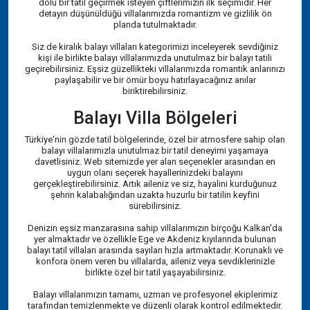
dolu bir tatil geçirmek isteyen çiftlerimizin ilk seçimidir. Her
detayın düşünüldüğü villalarımızda romantizm ve gizlilik ön
planda tutulmaktadır.
Siz de kiralık balayı villaları kategorimizi inceleyerek sevdiğiniz
kişi ile birlikte balayı villalarımızda unutulmaz bir balayı tatili
geçirebilirsiniz. Eşsiz güzellikteki villalarımızda romantik anlarınızı
paylaşabilir ve bir ömür boyu hatırlayacağınız anılar
biriktirebilirsiniz.
Balayı Villa Bölgeleri
Türkiye'nin gözde tatil bölgelerinde, özel bir atmosfere sahip olan
balayı villalarımızla unutulmaz bir tatil deneyimi yaşamaya
davetlisiniz. Web sitemizde yer alan seçenekler arasından en
uygun olanı seçerek hayallerinizdeki balayını
gerçekleştirebilirsiniz. Artık aileniz ve siz, hayalini kurduğunuz
şehrin kalabalığından uzakta huzurlu bir tatilin keyfini
sürebilirsiniz.
Denizin eşsiz manzarasına sahip villalarımızın birçoğu Kalkan'da
yer almaktadır ve özellikle Ege ve Akdeniz kıyılarında bulunan
balayı tatil villaları arasında sayıları hızla artmaktadır. Korunaklı ve
konfora önem veren bu villalarda, aileniz veya sevdiklerinizle
birlikte özel bir tatil yaşayabilirsiniz.
Balayı villalarımızın tamamı, uzman ve profesyonel ekiplerimiz
tarafından temizlenmekte ve düzenli olarak kontrol edilmektedir.