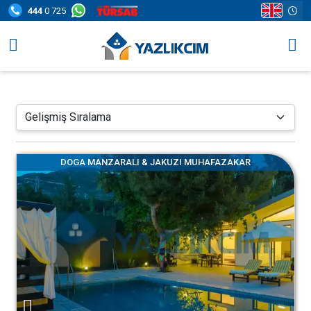
444
0 725
Villa Seçenekleri
Bölgeler
Fırsatlar
DOGA MANZARALI & JAKUZI MUHAFAZAKAR
Bilgi Sayfaları
Blog
İletişim