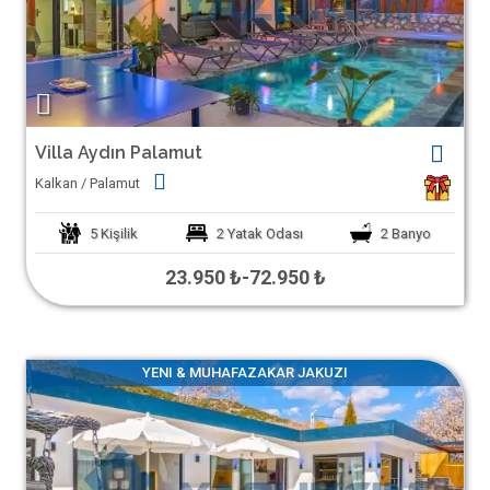
Villa Aydın Palamut
Kalkan / Palamut
1
5
Kişilik
2
Yatak Odası
2
Banyo
23.950 ₺
-
72.950 ₺
YENI & MUHAFAZAKAR JAKUZI