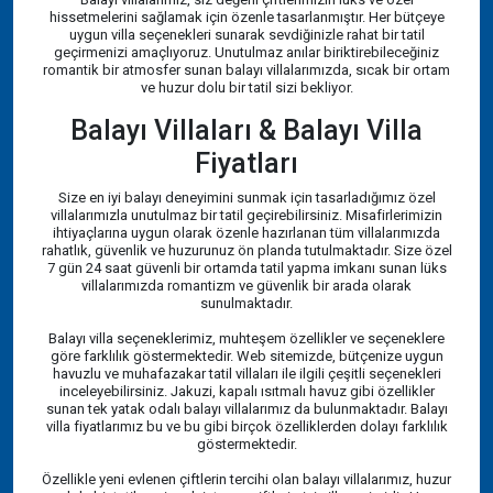
hissetmelerini sağlamak için özenle tasarlanmıştır. Her bütçeye
uygun villa seçenekleri sunarak sevdiğinizle rahat bir tatil
geçirmenizi amaçlıyoruz. Unutulmaz anılar biriktirebileceğiniz
romantik bir atmosfer sunan balayı villalarımızda, sıcak bir ortam
ve huzur dolu bir tatil sizi bekliyor.
Balayı Villaları & Balayı Villa
Fiyatları
Size en iyi balayı deneyimini sunmak için tasarladığımız özel
villalarımızla unutulmaz bir tatil geçirebilirsiniz. Misafirlerimizin
ihtiyaçlarına uygun olarak özenle hazırlanan tüm villalarımızda
rahatlık, güvenlik ve huzurunuz ön planda tutulmaktadır. Size özel
7 gün 24 saat güvenli bir ortamda tatil yapma imkanı sunan lüks
villalarımızda romantizm ve güvenlik bir arada olarak
sunulmaktadır.
Balayı villa seçeneklerimiz, muhteşem özellikler ve seçeneklere
göre farklılık göstermektedir. Web sitemizde, bütçenize uygun
havuzlu ve muhafazakar tatil villaları ile ilgili çeşitli seçenekleri
inceleyebilirsiniz. Jakuzi, kapalı ısıtmalı havuz gibi özellikler
sunan tek yatak odalı balayı villalarımız da bulunmaktadır. Balayı
villa fiyatlarımız bu ve bu gibi birçok özelliklerden dolayı farklılık
göstermektedir.
Özellikle yeni evlenen çiftlerin tercihi olan balayı villalarımız, huzur