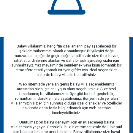
Balayı villalarımız, her çiftin özel anlarını paylaşabileceği bir
şekilde mükemmel olarak donatılmıştır. Büyüleyici doğa
manzaraları eşliğinde geçireceğiniz tatilinizde size özel havuz,
rahatlatıcı dinlenme alanları ve daha birçok ayrıcalığı sizler için
sunmaktayız. Yaz mevsiminde serinlemek veya kışın romantik bir
atmosferde tatil yapmak isteyen çiftler için ideal seçenekleri
sizlerde balayı villa ile bulabilirsiniz.
Web sitemizde yer alan geniş balayı villa seçeneklerimiz
arasından sizin için en uygun olanı seçebilirsiniz. Size özel
tasarlanmış bu villalarımızda rüya gibi bir tatil geçirebilir,
romantizmin doruklarına ulaşabilirsiniz. Bünyemizde yer alan
villalarımızın sizler için sunmuş olduğu özel olanaklar ve özellikler
hakkında daha fazla bilgi edinmek için web sitemizi
inceleyebilirsiniz.
Unutulmaz bir balayı deneyimi için en iyi seçeneği balayı
villalarımızla yaşayın. Sessizlik, huzur ve romantizmle dolu bir tatil
için bizimle iletişime geçebilirsiniz. Balayı villalarımız size hayal