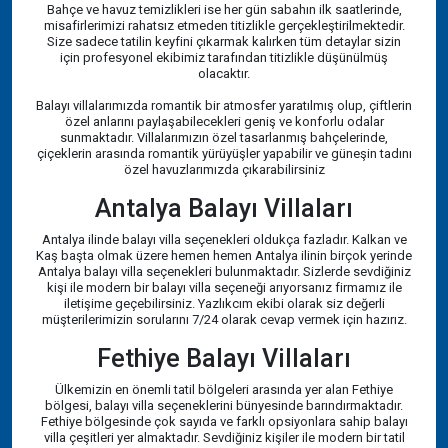
Bahçe ve havuz temizlikleri ise her gün sabahın ilk saatlerinde,
misafirlerimizi rahatsız etmeden titizlikle gerçekleştirilmektedir.
Size sadece tatilin keyfini çıkarmak kalırken tüm detaylar sizin
için profesyonel ekibimiz tarafından titizlikle düşünülmüş
olacaktır.
Balayı villalarımızda romantik bir atmosfer yaratılmış olup, çiftlerin
özel anlarını paylaşabilecekleri geniş ve konforlu odalar
sunmaktadır. Villalarımızın özel tasarlanmış bahçelerinde,
çiçeklerin arasında romantik yürüyüşler yapabilir ve güneşin tadını
özel havuzlarımızda çıkarabilirsiniz
Antalya Balayı Villaları
Antalya ilinde balayı villa seçenekleri oldukça fazladır. Kalkan ve
Kaş başta olmak üzere hemen hemen Antalya ilinin birçok yerinde
Antalya balayı villa seçenekleri bulunmaktadır. Sizlerde sevdiğiniz
kişi ile modern bir balayı villa seçeneği arıyorsanız firmamız ile
iletişime geçebilirsiniz. Yazlıkcım ekibi olarak siz değerli
müşterilerimizin sorularını 7/24 olarak cevap vermek için hazırız.
Fethiye Balayı Villaları
Ülkemizin en önemli tatil bölgeleri arasında yer alan Fethiye
bölgesi, balayı villa seçeneklerini bünyesinde barındırmaktadır.
Fethiye bölgesinde çok sayıda ve farklı opsiyonlara sahip balayı
villa çeşitleri yer almaktadır. Sevdiğiniz kişiler ile modern bir tatil